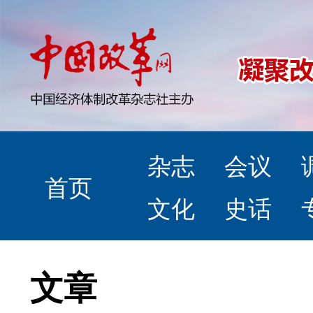
杂志
会议
首页
文化
史话
文章