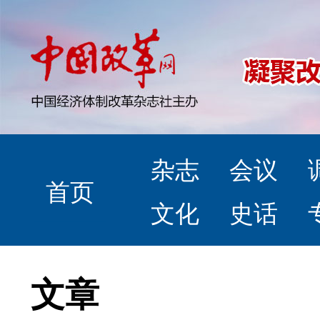
杂志
会议
首页
文化
史话
文章