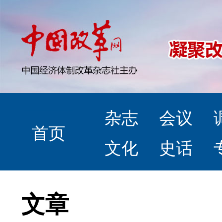
杂志
会议
首页
文化
史话
文章