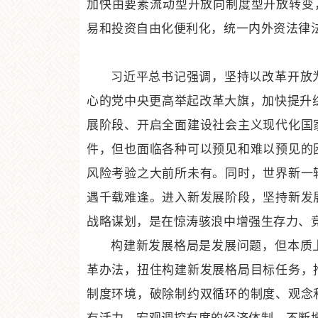
加快由要素流动型开放向制度型开放转变
易和投资自由化便利化，统一内外资法律法
习近平总书记强调，坚持以改革开放
心的党中央更高举起改革大旗，加快提升
展阶段、开启全面建设社会主义现代化国
件，但也面临各种可以预见和难以预见的
风险考验之大前所未有。同时，世界新一
遇千载难逢。进入新发展阶段，坚持新发
战略谋划，是在惊涛骇浪中增强生存力、
构建新发展格局是发展问题，但本质
革办法，扭住构建新发展格局目标任务，
制度环境，破除制约双循环的制度、观念