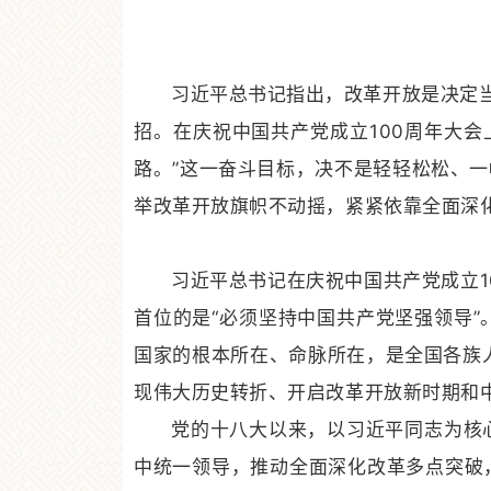
习近平总书记指出，改革开放是决定
招。在庆祝中国共产党成立100周年大
路。”这一奋斗目标，决不是轻轻松松、
举改革开放旗帜不动摇，紧紧依靠全面深
习近平总书记在庆祝中国共产党成立1
首位的是“必须坚持中国共产党坚强领导
国家的根本所在、命脉所在，是全国各族
现伟大历史转折、开启改革开放新时期和
党的十八大以来，以习近平同志为核
中统一领导，推动全面深化改革多点突破