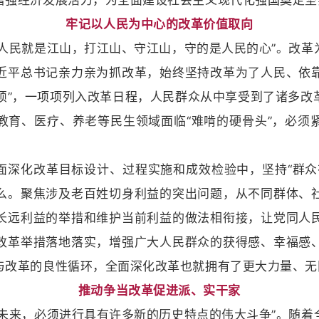
增强经济发展活力，为全面建设社会主义现代化强国奠定坚
牢记以人民为中心的改革价值取向
、人民就是江山，打江山、守江山，守的是人民的心”。改革
近平总书记亲力亲为抓改革，始终坚持改革为了人民、依
麻烦”，一项项列入改革日程，人民群众从中享受到了诸多
教育、医疗、养老等民生领域面临“难啃的硬骨头”，必须
面深化改革目标设计、过程实施和成效检验中，坚持“群众
么。聚焦涉及老百姓切身利益的突出问题，从不同群体、
长远利益的举措和维护当前利益的做法相衔接，让党同人
改革举措落地落实，增强广大人民群众的获得感、幸福感
与改革的良性循环，全面深化改革也就拥有了更大力量、无
推动争当改革促进派、实干家
创未来，必须进行具有许多新的历史特点的伟大斗争”。随着