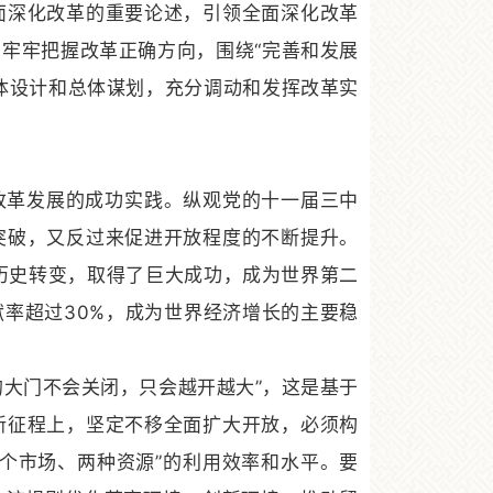
面深化改革的重要论述，引领全面深化改革
牢牢把握改革正确方向，围绕“完善和发展
体设计和总体谋划，充分调动和发挥改革实
改革发展的成功实践。纵观党的十一届三中
突破，又反过来促进开放程度的不断提升。
历史转变，取得了巨大成功，成为世界第二
率超过30%，成为世界经济增长的主要稳
大门不会关闭，只会越开越大”，这是基于
新征程上，坚定不移全面扩大开放，必须构
个市场、两种资源”的利用效率和水平。要