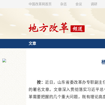
中国改革网首页
杂志
会议
调研
文章
按：
近日，山东省委改革办专职副主
的署名文章。文章深入贯彻落实习近平总
革需要把握的几个重大问题，既有理论高