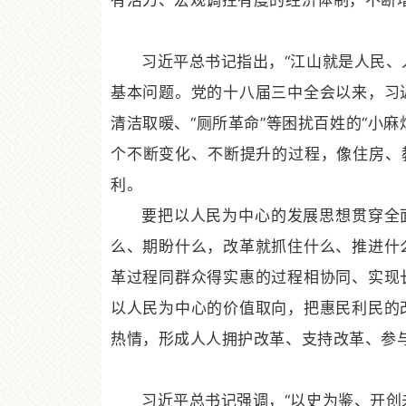
有活力、宏观调控有度的经济体制，不断
习近平总书记指出，“江山就是人民
基本问题。党的十八届三中全会以来，习
清洁取暖、“厕所革命”等困扰百姓的“小
个不断变化、不断提升的过程，像住房、
利。
要把以人民为中心的发展思想贯穿全
么、期盼什么，改革就抓住什么、推进什
革过程同群众得实惠的过程相协同、实现
以人民为中心的价值取向，把惠民利民的
热情，形成人人拥护改革、支持改革、参
习近平总书记强调，“以史为鉴、开