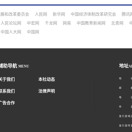
发展和改革委员会
人民网
新华网
中国经济体制改革研究会
腾讯
人民论坛网
中宏网
千龙网
网易
中国教育新闻网
北青网
中国人大网
中国网
辅助导航
地址
MENU
A
关于我们
本社动态
地 址：
邮 编：1
联系我们
法律声明
电 话：01
广告合作
传 真：01
发 行 部 电 话
发 行 部 传 真