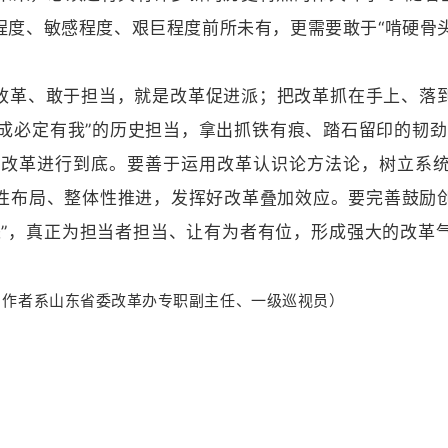
度、敏感程度、艰巨程度前所未有，更需要敢于“啃硬骨头
。
改革、敢于担当，就是改革促进派；把改革抓在手上、落
功成必定有我”的历史担当，拿出抓铁有痕、踏石留印的韧
，将改革进行到底。要善于运用改革认识论方法论，树立系
性布局、整体性推进，发挥好改革叠加效应。要完善鼓励
来”，真正为担当者担当、让有为者有位，形成强大的改革
期，作者系山东省委改革办专职副主任、一级巡视员）