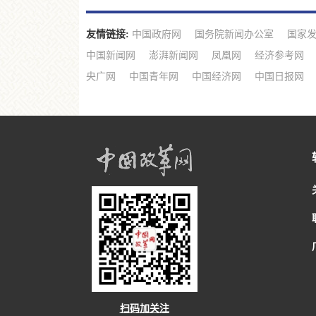
友情链接:
中国政府网
国务院新闻办公室
国家
中国新闻网
澎湃新闻网
凤凰网
经济参考网
央广网
中国青年网
中国经济网
中国日报网
扫码加关注