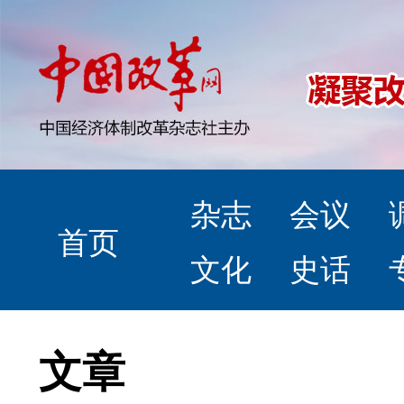
杂志
会议
首页
文化
史话
文章