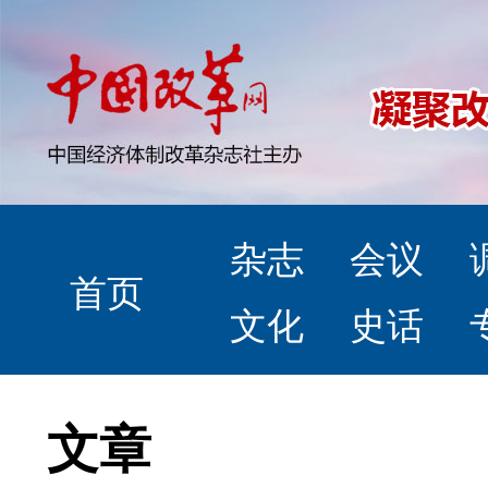
杂志
会议
首页
文化
史话
文章