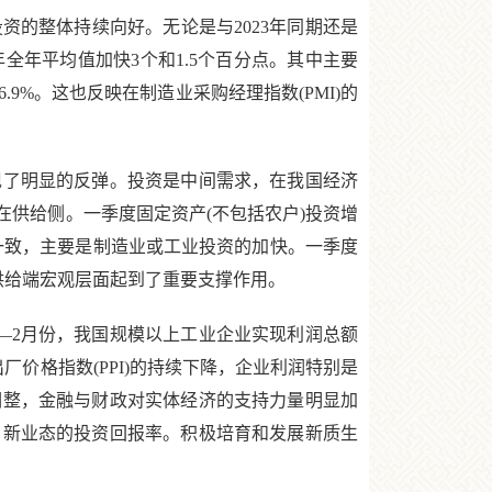
的整体持续向好。无论是与2023年同期还是
全年平均值加快3个和1.5个百分点。其中主要
9%。这也反映在制造业采购经理指数(PMI)的
现了明显的反弹。投资是中间需求，在我国经济
供给侧。一季度固定资产(不包括农户)投资增
相一致，主要是制造业或工业投资的加快。一季度
善供给端宏观层面起到了重要支撑作用。
2月份，我国规模以上工业企业实现利润总额
厂价格指数(PPI)的持续下降，企业利润特别是
调整，金融与财政对实体经济的支持力量明显加
、新业态的投资回报率。积极培育和发展新质生