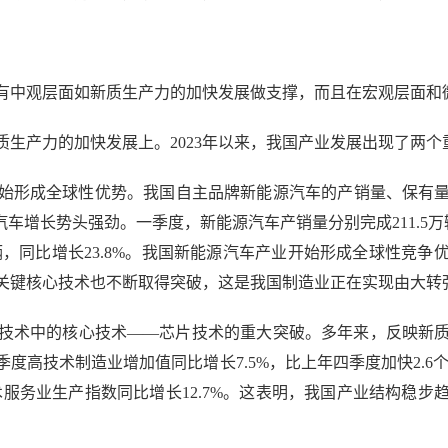
中观层面如新质生产力的加快发展做支撑，而且在宏观层面和
产力的加快发展上。2023年以来，我国产业发展出现了两个
形成全球性优势。我国自主品牌新能源汽车的产销量、保有量
增长势头强劲。一季度，新能源汽车产销量分别完成211.5万辆和2
7万辆，同比增长23.8%。我国新能源汽车产业开始形成全球性
关键核心技术也不断取得突破，这是我国制造业正在实现由大转
术中的核心技术——芯片技术的重大突破。多年来，反映新质
度高技术制造业增加值同比增长7.5%，比上年四季度加快2.6
信息技术服务业生产指数同比增长12.7%。这表明，我国产业结构