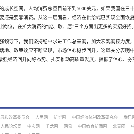
长空间，人均消费总量目前不到5000美元，如果我国在三
主要还是要靠消费。从这一层面看，经济在供给端已实现全面恢
业岗位，在扩大消费的“能、敢、愿”三个方面出更多的实招好招
领导下，我们坚持稳中求进工作总基调，加大宏观调控力度，
落地、政策效应不断显现，市场信心稳步回升，这既充分表明
增强经济回升向好态势、扎实推动高质量发展，提振了信心、夯
发展和改革委员会
人民网
新华网
中国经济体制改革研究会
腾讯
人民论坛网
中宏网
千龙网
网易
中国教育新闻网
北青网