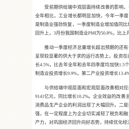
受前期供给端中观层面持续改善的影响，今年
全年相比，工业增长都明显加快，今年一季度全
是制造业强劲恢复，一季度制造业增加值同比增长
回升上，3月份我国制造业PMI为50.8%，比
推动一季度经济总量增长超出预期的还有一个
呈现较显著的供大于求的运行态势上，投资在
长4.5%，比去年全年和去年四季度均加快1
制造业投资增长9.9%，第二产业投资增长13
与供给端中观层面和宏观层面改善相对应的
9141亿元，同比增长10.2%。企业效益的
消费品生产企业的利润出现了大幅回升。二是
强，在一定程度上为企业切实减轻了税负和融
产力，对巩固经济回升向好态势，持续优化经