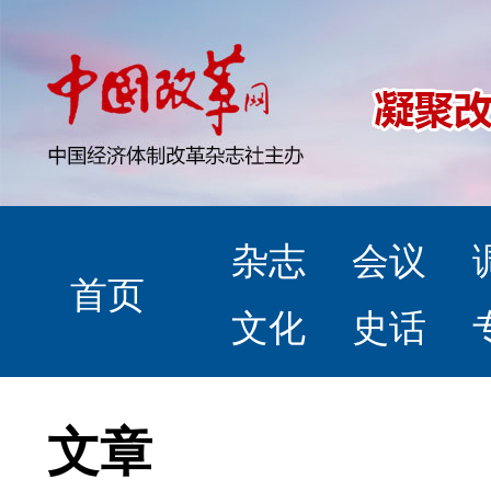
杂志
会议
首页
文化
史话
文章