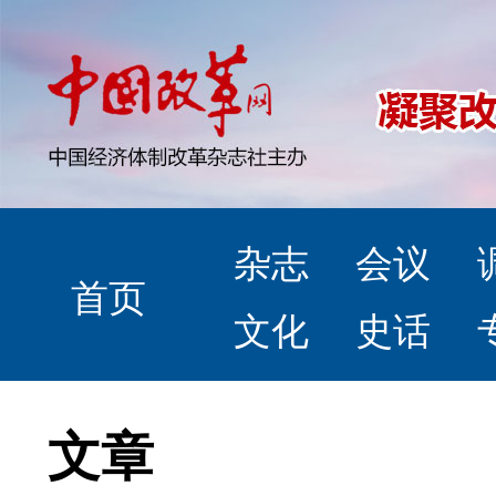
杂志
会议
首页
文化
史话
文章