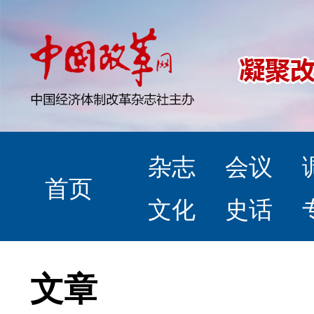
杂志
会议
首页
文化
史话
文章