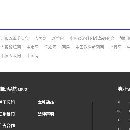
发展和改革委员会
人民网
新华网
中国经济体制改革研究会
腾讯
人民论坛网
中宏网
千龙网
网易
中国教育新闻网
北青网
中国人大网
中国网
辅助导航
地址
MENU
A
关于我们
本社动态
地 址：
邮 编：1
联系我们
法律声明
电 话：01
广告合作
传 真：01