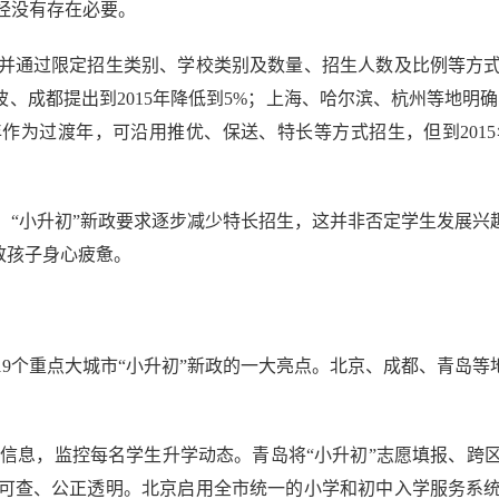
经没有存在必要。
通过限定招生类别、学校类别及数量、招生人数及比例等方式予
宁波、成都提出到2015年降低到5%；上海、哈尔滨、杭州等地明确
年作为过渡年，可沿用推优、保送、特长等方式招生，但到20
小升初”新政要求逐步减少特长招生，这并非否定学生发展兴趣
致孩子身心疲惫。
个重点大城市“小升初”新政的一大亮点。北京、成都、青岛等地
。
集信息，监控每名学生升学动态。青岛将“小升初”志愿填报、跨
可查、公正透明。北京启用全市统一的小学和初中入学服务系