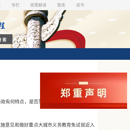
话
专栏
政策解读
智库
读书
”新政有何特点，是否落实了教育部要求？本报对
施意见和做好重点大城市义务教育免试就近入