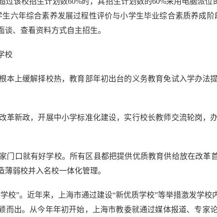
过该校招生计划数60%时，其招生计划数的60%采用电脑派位
学生六年综合素养发展过程性评价与小学生毕业综合素质养成阶
面谈、查看资料方式自主招生。
学校
本上缓解择校热，教育部年初出台的义务教育免试入学办法提
改革新政，开展中小学标准化建设，实行校长教师交流轮岗，办
门口就有好学校。所有区县都把提供优质教育供给放在改革首位
造薄弱校并入名校一体化管理。
校”。近年来，上海市通过建设“新优质学校”等举措激发学校
脱颖而出。从今年年初开始，上海市教委就通过媒体报道、专家