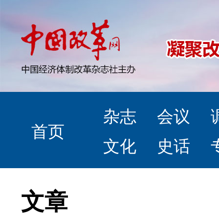
杂志
会议
首页
文化
史话
文章