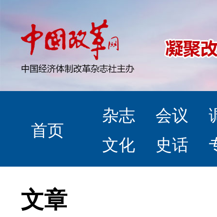
杂志
会议
首页
文化
史话
文章