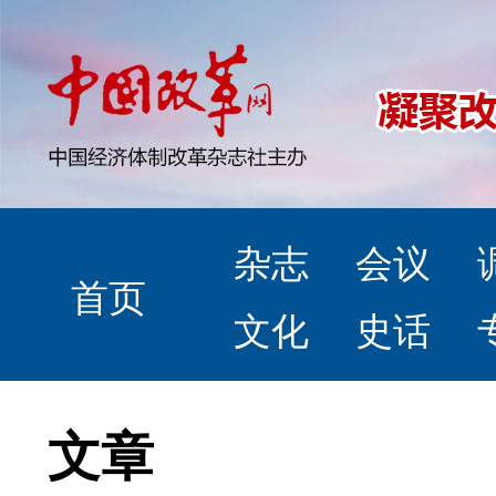
杂志
会议
首页
文化
史话
文章