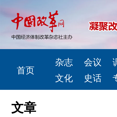
杂志
会议
首页
文化
史话
文章