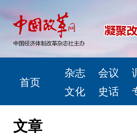
杂志
会议
首页
文化
史话
文章