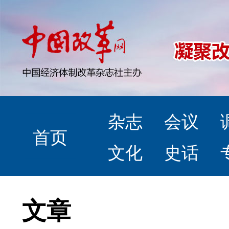
杂志
会议
首页
文化
史话
文章