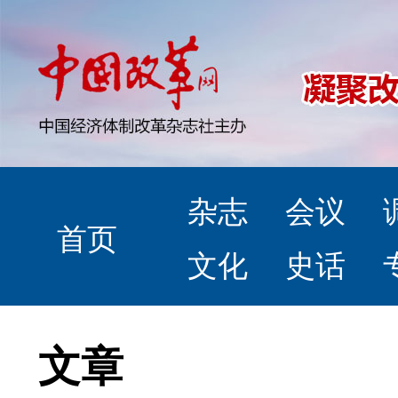
杂志
会议
首页
文化
史话
文章