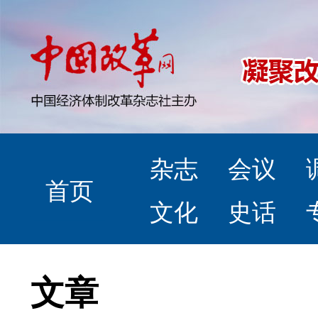
杂志
会议
首页
文化
史话
文章