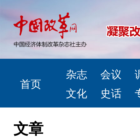
杂志
会议
首页
文化
史话
文章