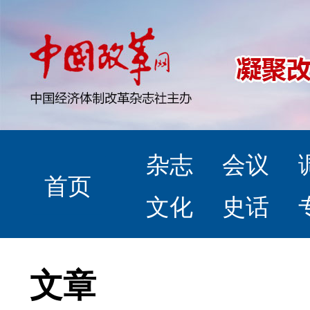
杂志
会议
首页
文化
史话
文章