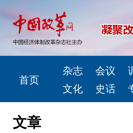
杂志
会议
首页
文化
史话
文章