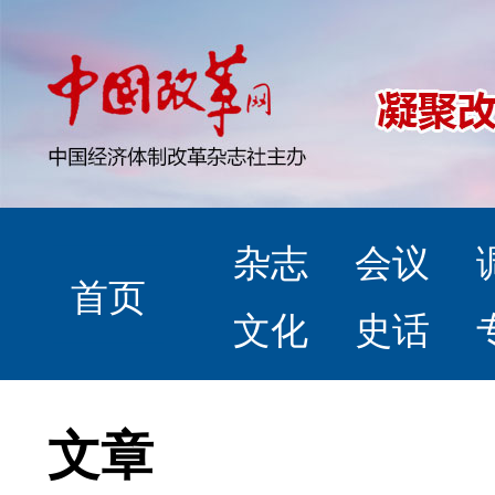
杂志
会议
首页
文化
史话
文章