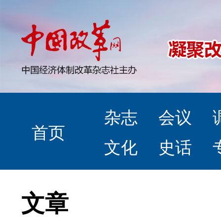
杂志
会议
首页
文化
史话
文章