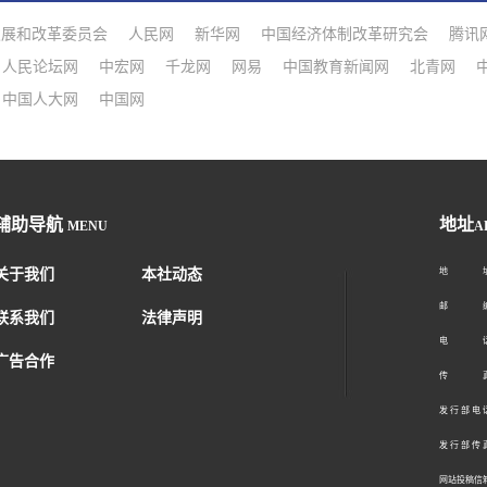
发展和改革委员会
人民网
新华网
中国经济体制改革研究会
腾讯
人民论坛网
中宏网
千龙网
网易
中国教育新闻网
北青网
中国人大网
中国网
辅助导航
地址
MENU
A
关于我们
本社动态
地 址：
邮 编：1
联系我们
法律声明
电 话：01
广告合作
传 真：01
发 行 部 电 话
发 行 部 传 真
网站投稿信箱： 