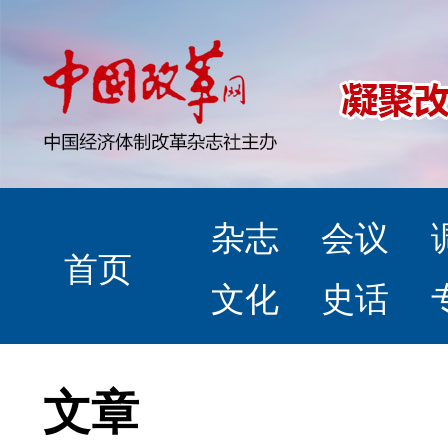
杂志
会议
首页
文化
史话
文章