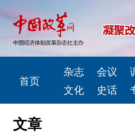
杂志
会议
首页
文化
史话
文章