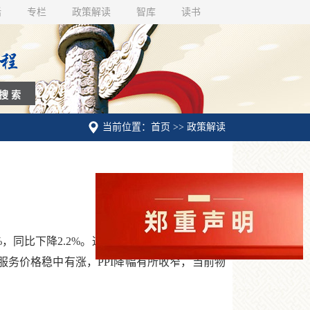
话
专栏
政策解读
智库
读书
当前位置：首页 >> 政策解读
.1%，同比下降2.2%。这主要是受春节错月、假期
服务价格稳中有涨，PPI降幅有所收窄，当前物