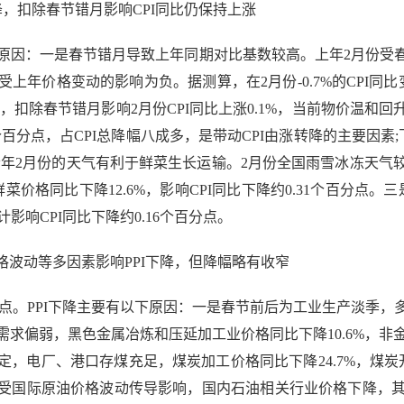
，扣除春节错月影响CPI同比仍保持上涨
原因：一是春节错月导致上年同期对比基数较高。上年2月份受
上年价格变动的影响为负。据测算，在2月份-0.7%的CPI同比
点，扣除春节错月影响2月份CPI同比上涨0.1%，当前物价温和
0个百分点，占CPI总降幅八成多，是带动CPI由涨转降的主要因素;
二是今年2月份的天气有利于鲜菜生长运输。2月份全国雨雪冰冻天
价格同比下降12.6%，影响CPI同比下降约0.31个百分点
计影响CPI同比下降约0.16个百分点。
动等多因素影响PPI下降，但降幅略有收窄
分点。PPI下降主要有以下原因：一是春节前后为工业生产淡季
求偏弱，黑色金属冶炼和压延加工业价格同比下降10.6%，非金
，电厂、港口存煤充足，煤炭加工价格同比下降24.7%，煤炭开
受国际原油价格波动传导影响，国内石油相关行业价格下降，其中