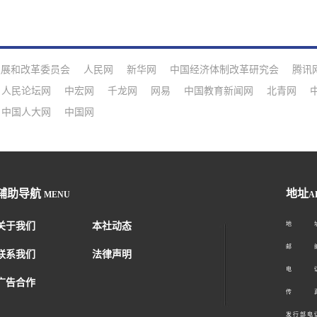
发展和改革委员会
人民网
新华网
中国经济体制改革研究会
腾讯
人民论坛网
中宏网
千龙网
网易
中国教育新闻网
北青网
中国人大网
中国网
辅助导航
地址
MENU
A
关于我们
本社动态
地 址：
邮 编：1
联系我们
法律声明
电 话：01
广告合作
传 真：01
发 行 部 电 话