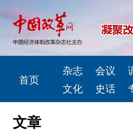
杂志
会议
首页
文化
史话
文章