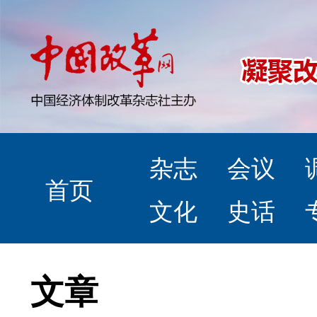
杂志
会议
首页
文化
史话
文章