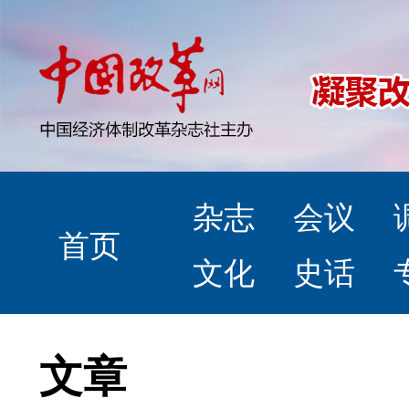
杂志
会议
首页
文化
史话
文章