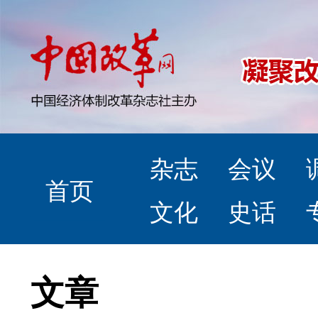
杂志
会议
首页
文化
史话
文章