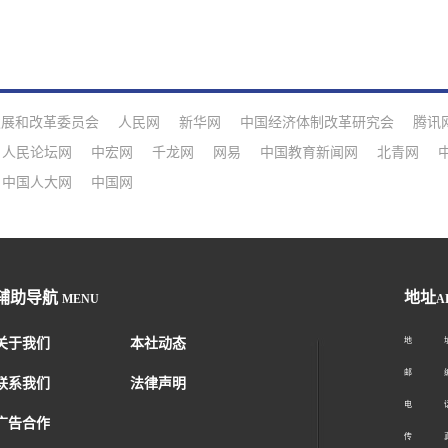
发展和改革委员会
人民网
新华网
中国经济体制改革研究会
腾讯
人民论坛网
中宏网
千龙网
网易
中国教育新闻网
北青网
中国人大网
中国网
辅助导航
地址
MENU
A
关于我们
本社动态
地 址：
邮 编：1
联系我们
法律声明
电 话：01
广告合作
传 真：01