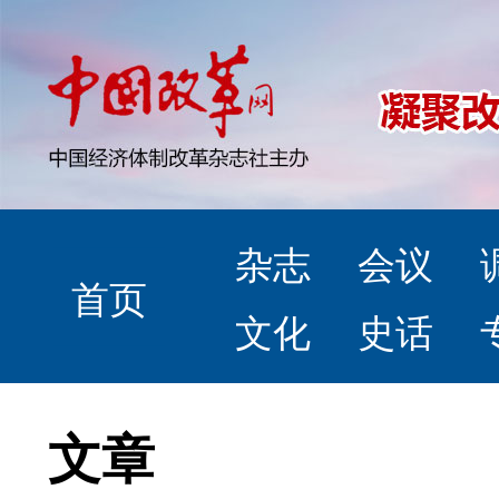
杂志
会议
首页
文化
史话
文章