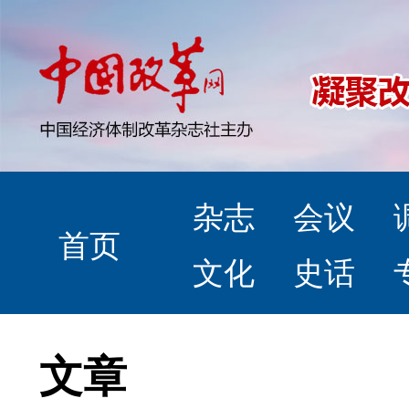
杂志
会议
首页
文化
史话
文章