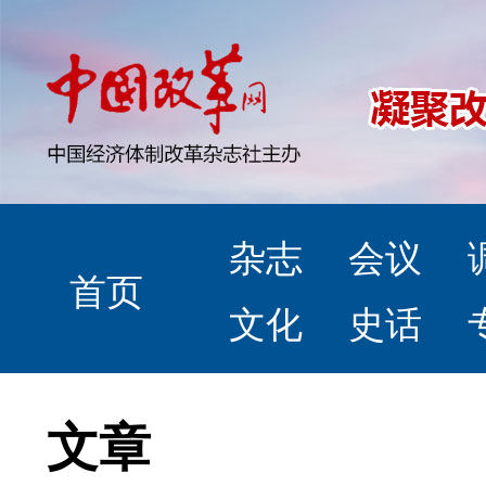
杂志
会议
首页
文化
史话
文章