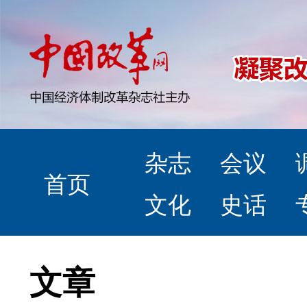
杂志
会议
首页
文化
史话
文章