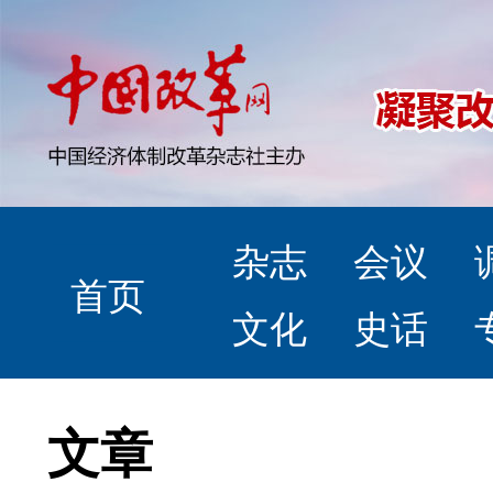
杂志
会议
首页
文化
史话
文章