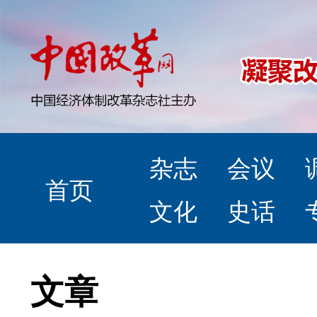
杂志
会议
首页
文化
史话
文章