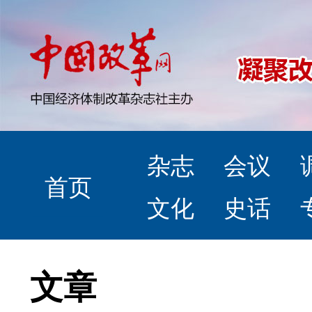
杂志
会议
首页
文化
史话
文章