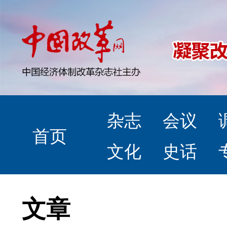
杂志
会议
首页
文化
史话
文章