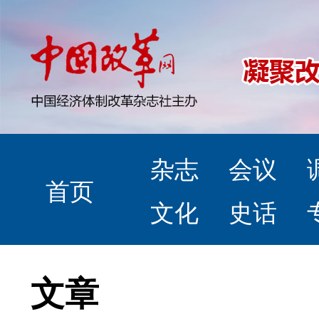
杂志
会议
首页
文化
史话
文章