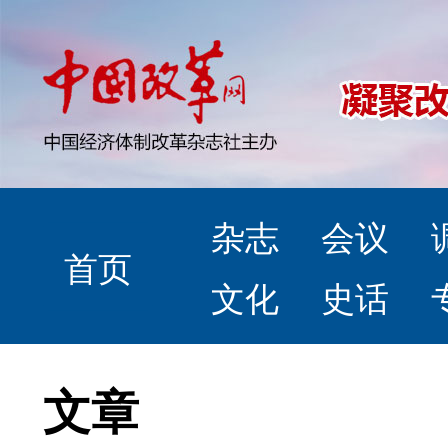
杂志
会议
首页
文化
史话
文章