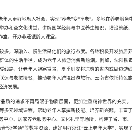
人更好地融入社会，实现“养老”变“享老”。多地在养老服务
举办和圣文化讲堂，讲解国学经典与中医养生知识，增设剪纸
作室，开办非遗银龄大课堂。
多，深融入、慢生活是他们的旅行态度。各地积极开发旅居养
群体的生活半径，成为老年人旅游消费新热潮。例如，沈阳铁道
暖线路，让老年人避寒赏景，夏季则安排凉爽的省内或周边游
联运与老挝接驳，推动老年人跨境出游旅行。云南省依托特色
经济发展。
质的追求不再局限于物质层面，更加注重精神世界的充实。
等多元领域课程，帮助老年人掌握新技能、培养新兴趣，丰富了
中心、居家养老服务中心、文化礼堂等场所，构建了省、市、县
融合“浙学通”等数字资源，建好用好浙江“云上老年大学”，实