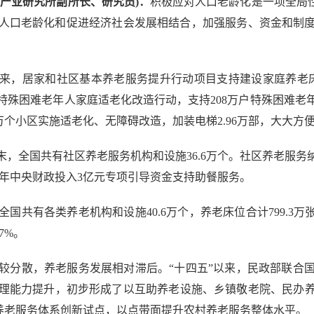
产业研究所副所长、研究员)：
积极应对人口老龄化是一项全局性
人口老龄化和促进经济社会发展相结合，加强服务、资金和制
居家和社区基本养老服务提升行动项目支持建设家庭养老床位4
殊困难老年人家庭适老化改造行动，支持208万户特殊困难老
45万个小区实施适老化、无障碍改造，加装电梯2.96万部，大大方
，全国共有社区养老服务机构和设施36.6万个。社区养老服
今年中央财政投入3亿元专项引导资金支持助餐服务。
国共有各类养老机构和设施40.6万个，养老床位合计799.3万
7%。
分散，养老服务发展相对滞后。“十四五”以来，民政部联合国
理能力提升，初步形成了以互助养老设施、乡镇敬老院、民办养老
域养老服务体系创新试点，以点带面提升农村养老服务整体水平。