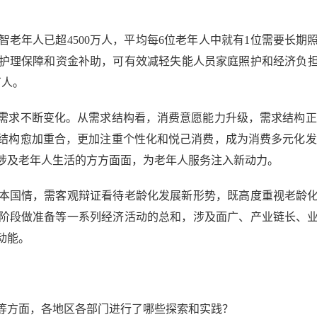
年人已超4500万人，平均每6位老年人中就有1位需要长期
护理保障和资金补助，可有效减轻失能人员家庭照护和经济负担双
万人。
求不断变化。从需求结构看，消费意愿能力升级，需求结构正从
结构愈加重合，更加注重个性化和悦己消费，成为消费多元化发
涉及老年人生活的方方面面，为老年人服务注入新动力。
国情，需客观辩证看待老龄化发展新形势，既高度重视老龄化
阶段做准备等一系列经济活动的总和，涉及面广、产业链长、
动能。
方面，各地区各部门进行了哪些探索和实践？