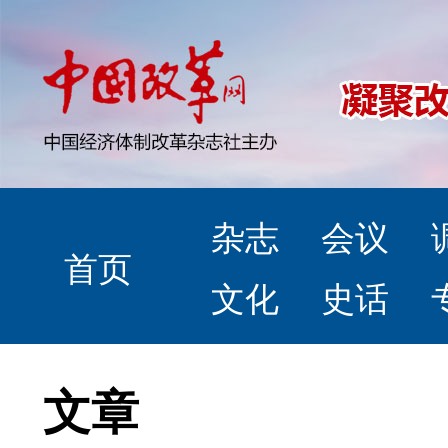
杂志
会议
首页
文化
史话
文章