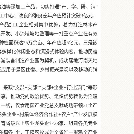
油等深加工产品，切实打通“产、学、研、销”
加工中心；改良的张良姜年产值预计突破3亿元，
林产品加工企业相对集中优势，着力打造林木产
区开发、小流域坡地整理等一批重点产业在有效
植面积达25万余亩、年产值超5亿元。三是嵌
配套多样化休闲业态和沉浸式体验内容，推动民宿
旅游装备制造产业园为契机，成功落地河南天地
广泛应用于景区住宿、乡村振兴景观以及移动商铺
取“支部+支部”“支部+企业+行业部门”等形
共享，推动党的政治优势、组织优势转化为治理
展一线，仅食用菌产业党总支就成功带领21个产
龙头企业+村集体经济合作社+农户”产业发展模
育省级以上农业龙头企业28家、组建各类专业
业强镇各1个，正隆农牧成为全省唯一蛋鸡全产业