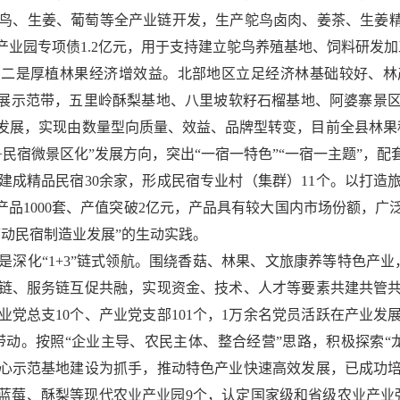
鸟、生姜、葡萄等全产业链开发，生产鸵鸟卤肉、姜茶、生姜精
业园专项债1.2亿元，用于支持建立鸵鸟养殖基地、饲料研发
称号。二是厚植林果经济增效益。北部地区立足经济林基础较好、
发展示范带，五里岭酥梨基地、八里坡软籽石榴基地、阿婆寨景
发展，实现由数量型向质量、效益、品牌型转变，目前全县林果种
+民宿微景区化”发展方向，突出“一宿一特色”“一宿一主题”，
建成精品民宿30余家，形成民宿专业村（集群）11个。以打造
产品1000套、产值突破2亿元，产品具有较大国内市场份额，
动民宿制造业发展”的生动实践。
深化“1+3”链式领航。围绕香菇、林果、文旅康养等特色产业，采
链、服务链互促共融，实现资金、技术、人才等要素共建共管
党总支10个、产业党支部101个，1万余名党员活跃在产业发
头带动。按照“企业主导、农民主体、整合经营”思路，积极探索“
心示范基地建设为抓手，推动特色产业快速高效发展，已成功培
；打造蓝莓、酥梨等现代农业产业园9个，认定国家级和省级农业产