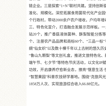
链企业。三是探索“1+N”联村共建。坚持创
准化、规模化。深挖拓展食用菌现代化产业园优
个行政村，带动2000余户农户增收，户均年增
三、特色化宣介，打造融合发展示范样板。一
站20个，推广香菇液体菌种、酥梨智能分拣等
个、注册农产品品牌和商标60个、“三品一标”
绸“仙女织”以及数十棵千年以上古树的悠久历
“鲁山九颗梨”等文创礼盒，推进文旅特色化、
端午节、七夕节”等特色节庆活动，以文化I
功效，开启康养疗愈新业态，擦亮“惬意生活
“智慧果园”科普农技研学基地。围绕“尧旅风
1858万人次、实现旅游综合收入66.88亿元。