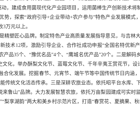
新驱动，建成食用菌现代化产业园项目，运用菌棒生产创新技术将
势，探索“政府引导+企业带动+农户参与”特色产业发展模式
收3万元以上。
是精塑匠心品牌。制定特色产业高质量发展指导意见，与吉林
新技术12项，激励引导企业、合作社成功申报“全国名特优新产
农产品35个、“豫优名品”4个、“鹰城名优产品”20个。二是解
史文化，举办酥梨文化节、蓝莓文化节、千年辛夷王赏花节，设
融合化发展。挖掘春节、元宵节、端午节等中国传统节日内涵，推
P赋能传统文化活态传承。三是深耕农旅业态。依托昭平台水库、
·悦来鲁山”品牌。大力发展智慧农旅，依托万亩梨园建成可实时
光”“梨享湖韵”两大和美乡村示范片区，打造“春赏花、夏摘果、