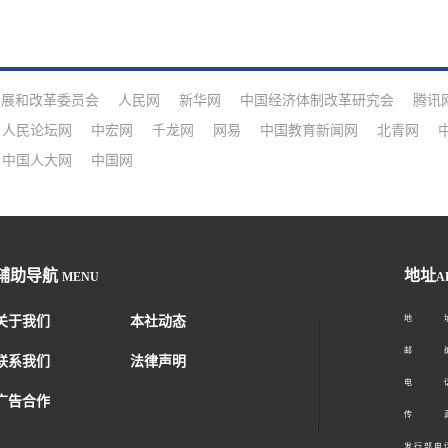
发展和改革委员会
人民网
新华网
中国经济体制改革研究会
腾讯
人民论坛网
中宏网
千龙网
网易
中国教育新闻网
北青网
中国人大网
中国网
辅助导航
地址
MENU
A
关于我们
本社动态
地 址：
邮 编：1
联系我们
法律声明
电 话：01
广告合作
传 真：01
发 行 部 电 话