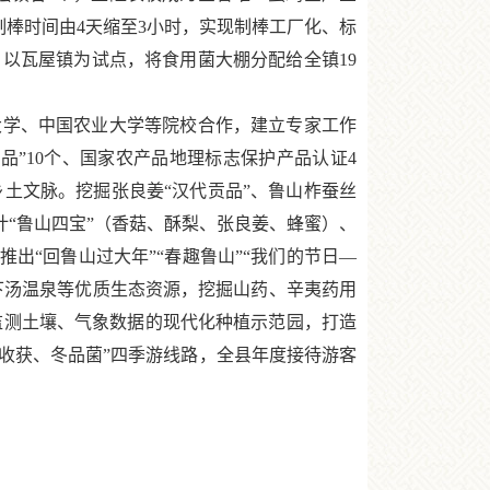
制棒时间由4天缩至3小时，实现制棒工厂化、标
，以瓦屋镇为试点，将食用菌大棚分配给全镇19
大学、中国农业大学等院校合作，建立专家工作
品”10个、国家农产品地理标志保护产品认证4
码乡土文脉。挖掘张良姜“汉代贡品”、鲁山柞蚕丝
计“鲁山四宝”（香菇、酥梨、张良姜、蜂蜜）、
出“回鲁山过大年”“春趣鲁山”“我们的节日—
下汤温泉等优质生态资源，挖掘山药、辛夷药用
监测土壤、气象数据的现代化种植示范园，打造
秋收获、冬品菌”四季游线路，全县年度接待游客