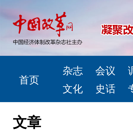
杂志
会议
首页
文化
史话
文章