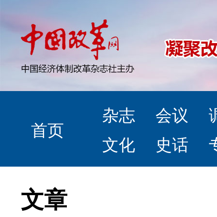
杂志
会议
首页
文化
史话
文章