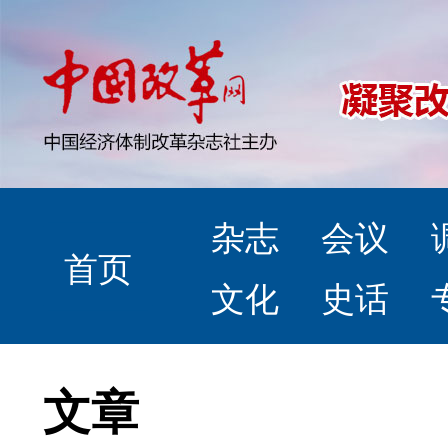
杂志
会议
首页
文化
史话
文章